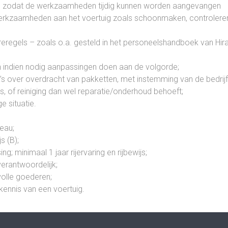
id, zodat de werkzaamheden tijdig kunnen worden aangevangen
werkzaamheden aan het voertuig zoals schoonmaken, controleren 
eregels – zoals o.a. gesteld in het personeelshandboek van Hir
n indien nodig aanpassingen doen aan de volgorde;
’s over overdracht van pakketten, met instemming van de bedrijfs
is, of reiniging dan wel reparatie/onderhoud behoeft;
e situatie.
eau;
js (B);
; minimaal 1 jaar rijervaring en rijbewijs;
erantwoordelijk;
olle goederen;
 kennis van een voertuig.