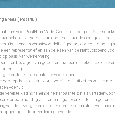
ng Breda ( PostNL )
 chauffeurs voor PostNL in Made, Geertruidenberg en Raamsdonk
et naar behoren vervoeren van goederen naar de opgegeven best
 een uitstekend en verantwoordelijk rijgedrag, correcte omgang
e een representatief en aan de eisen van de klant voldoend vo
d op basis van werkervaring.
ervoeren en bezorgen van goederen met een uitstekende dienstver
oorbereiding
ezorgtaken, teneinde klachten te voorkomen
 door opdrachtgevers wordt vereist, o.a. stilzetten van de motor,
aden voertuig.
de vereiste kleding teneinde herkenbaar te zijn als vertegenwoor
volle en correcte houding aannemen tegenover klanten en geadres
ing van de bezorgtaken en bijbehorende administratieve handel
n, opgedragen door een leidinggevende