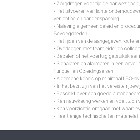
• Zorgdragen voor tijdige aanwezighe
• Het uitvoeren van lichte onderhouds
verlichting en bandenspanning
• Naleving algemeen beleid en procedur
Bevoegdheden
• Het rijden van de aangegeven route e
• Overleggen met teamleider en collega
• Bepalen of het voertuig gebruiksklaar 
• Signaleren en alarmeren in een onveilig
Functie- en Opleidingseisen
• Algemene kennis op minimaal LBO-niv
• In het bezit zijn van het vereiste rijbewi
• Beschikt over een goede autobeheersing
• Kan nauwkeurig werken en voelt zich v
• Kan voorzichtig omgaan met waardev
• Heeft enige technische (en materiële)